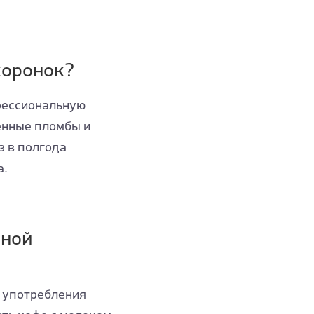
коронок?
офессиональную
енные пломбы и
з в полгода
а.
ьной
т употребления