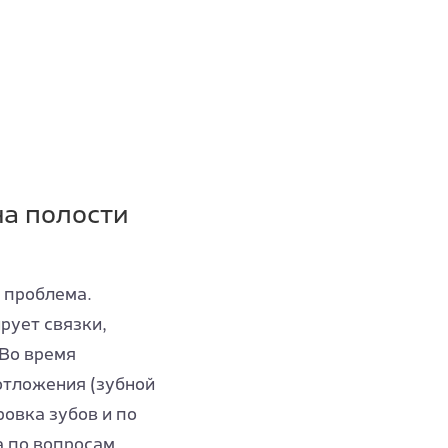
на полости
я проблема.
рует связки,
Во время
отложения (зубной
ровка зубов и по
а по вопросам