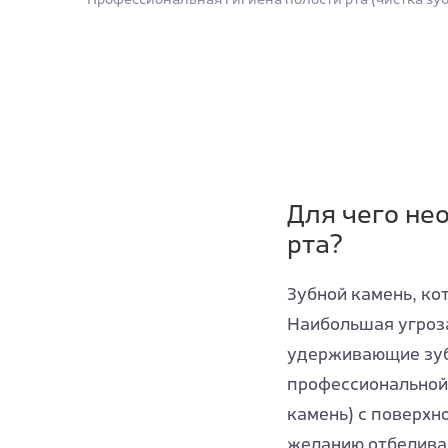
Для чего не
рта?
Зубной камень, ко
Наибольшая угроза
удерживающие зуб
профессиональной 
камень) с поверхн
желанию отбеливан