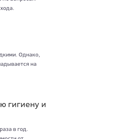
хода.
дкими. Однако,
ладывается на
ю гигиену и
аза в год.
мости от