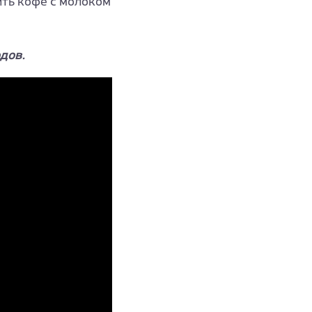
ить кофе с молоком
одов.