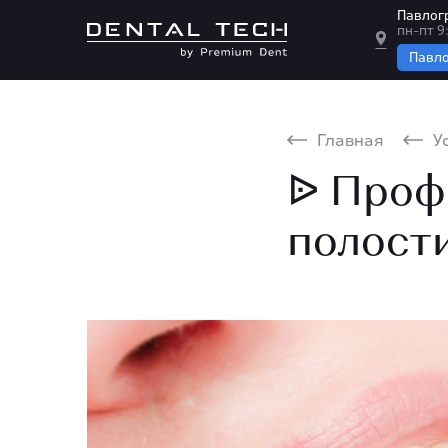
Павлогр
пн-пт 9:
Павл
Главная
У
ᐉ Проф
полости