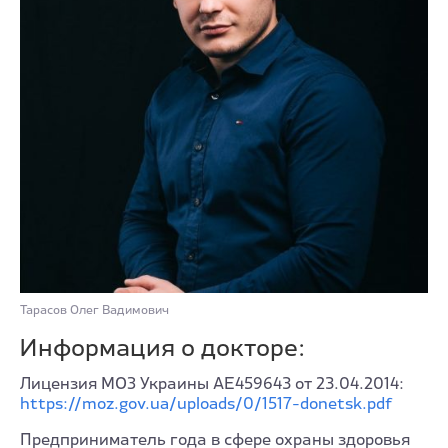
Тарасов Олег Вадимович
Информация о докторе:
Лицензия МОЗ Украины АЕ459643 от 23.04.2014:
https://moz.gov.ua/uploads/0/1517-donetsk.pdf
Предприниматель года в сфере охраны здоровья