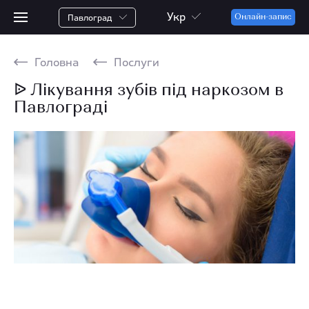
Укр
Павлоград
Онлайн-запис
Головна
Послуги
ᐉ Лікування зубів під наркозом в
Павлограді